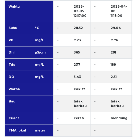
Waktu
-
2026-
-
2026-04-
-
02-05
08
12:17:00
11:18:00
Suhu
°C
-
28.52
-
29.04
-
Ph
mg/L
-
7.23
-
7.76
-
Dhl
µS/cm
-
365
-
291
-
Tds
mg/L
-
237
-
189
-
DO
mg/L
-
5.43
-
2.51
-
Warna
-
coklat
-
coklat
-
Bau
-
tidak
-
tidak
-
berbau
berbau
Cuaca
-
cerah
-
mendung
-
TMA lokal
meter
-
-
-