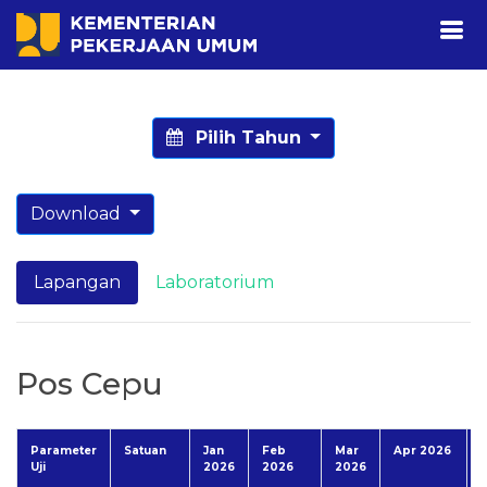
Pilih Tahun
Download
Lapangan
Laboratorium
Pos Cepu
Parameter
Satuan
Jan
Feb
Mar
Apr 2026
Uji
2026
2026
2026