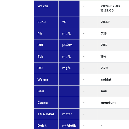
Waktu
-
2026-02-03
12:59:00
Suhu
°C
-
28.67
Ph
mg/L
-
7.18
Dhl
µS/cm
-
283
Tds
mg/L
-
184
DO
mg/L
-
2.29
Warna
-
coklat
Bau
-
bau
Cuaca
-
mendung
TMA lokal
meter
-
3
Debit
m
/detik
-
-