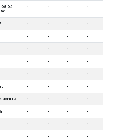
-08-04
-
-
-
-
5:00
7
-
-
-
-
-
-
-
-
-
-
-
-
-
-
-
-
-
-
-
-
at
-
-
-
-
k Berbau
-
-
-
-
h
-
-
-
-
-
-
-
-
-
-
-
-