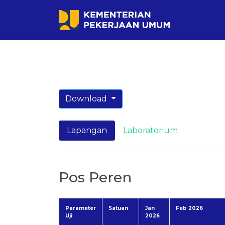
Download
Lapangan
Laboratorium
Pos Peren
Parameter
Satuan
Jan
Feb 2026
Uji
2026