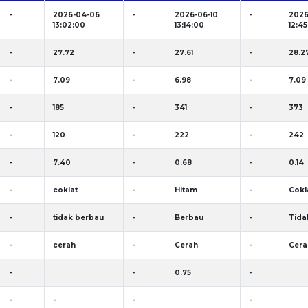
-
2026-04-06
-
2026-06-10
-
2026
13:02:00
13:14:00
12:4
-
27.72
-
27.61
-
28.2
-
7.09
-
6.98
-
7.09
-
185
-
341
-
373
-
120
-
222
-
242
-
7.40
-
0.68
-
0.14
-
coklat
-
Hitam
-
Cokl
-
tidak berbau
-
Berbau
-
Tida
-
cerah
-
Cerah
-
Cera
-
-
0.75
-
-
-
-
-