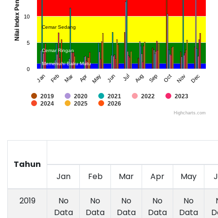
Nilai Index Pencemaran (IP)
10
Cemar Sedang
5
Cemar Ringan
Memenuhi Baku Mutu
0
Jan
Apr
Jul
Oct
Mar
Jun
Sep
Dec
Feb
May
Aug
Nov
2019
2020
2021
2022
2023
2024
2025
2026
Highcharts.com
Tahun
Jan
Feb
Mar
Apr
May
2019
No
No
No
No
No
Data
Data
Data
Data
Data
D