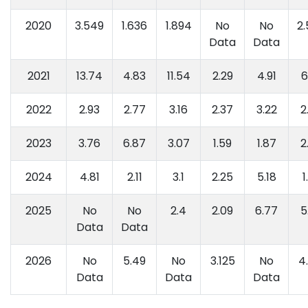
2020
3.549
1.636
1.894
No
No
2
Data
Data
2021
13.74
4.83
11.54
2.29
4.91
6
2022
2.93
2.77
3.16
2.37
3.22
2
2023
3.76
6.87
3.07
1.59
1.87
2
2024
4.81
2.11
3.1
2.25
5.18
1
2025
No
No
2.4
2.09
6.77
5
Data
Data
2026
No
5.49
No
3.125
No
4
Data
Data
Data