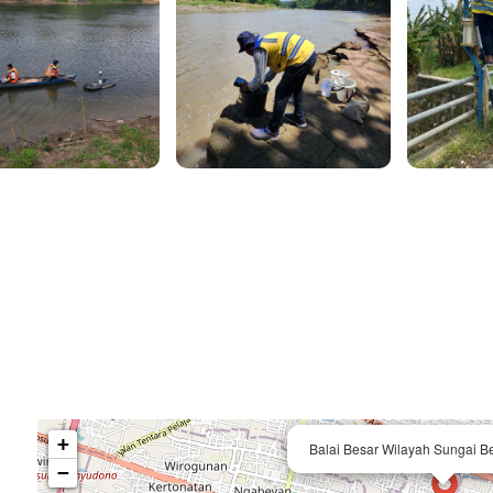
+
Balai Besar Wilayah Sungai 
−