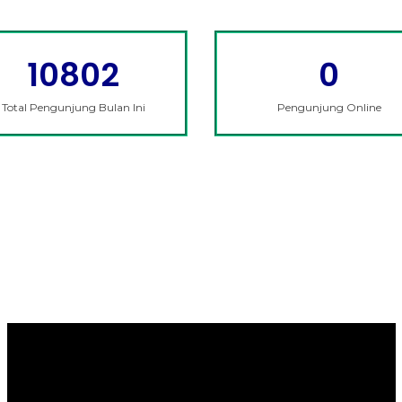
10802
0
Total Pengunjung Bulan Ini
Pengunjung Online